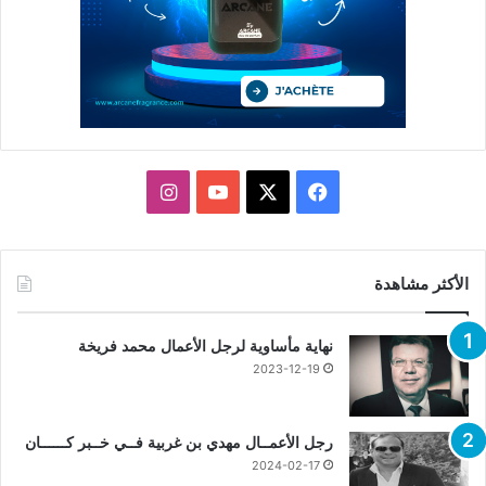
X
فيسبوك
يوتيوب
انستقرام
الأكثر مشاهدة
نهاية مأساوية لرجل الأعمال محمد فريخة
2023-12-19
رجل الأعمــال مهدي بن غربية فــي خــبر كــــــان
2024-02-17