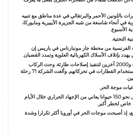
رات باللونين الأحمر والبرتقالي في عدة مناطق مع تنبيه
ارة ربما تتجاوز 39 و40 درجة مئوية في أنحاء شاسعة من شبه الجزيرة الأيبيرية ومايوركا،
ة الأسبوع.
ة التحتية.
لفرنسية ‌من محطة جار مونبارناس في باريس إن
دد بإتلاف الأسلاك الكهربائية ‌العلوية وتمدد القضبان.
وأضاف أنه تم نشر 3500 موظف لمراقبة الشبكة و2000 آخرين لتنفيذ إصلاحات طارئة. وحث الركاب
الذين قد يتأثرون بمثل هذه الظروف على تأجيل استخدام ‌القطارات في تحركاتهم. وألغت الشركة 71 رحلة
ن.
عيات موجة الحر.
وذكر مركز قرب مدينة نامور البلجيكية بأنه استقبل نحو 150 حيوانا يعاني من الإجهاد الحراري خلال الأيام
 خاص لخطر أكبر.
، إذ أصبحت موجات الحر في أوروبا أكثر تكرارا وشدة