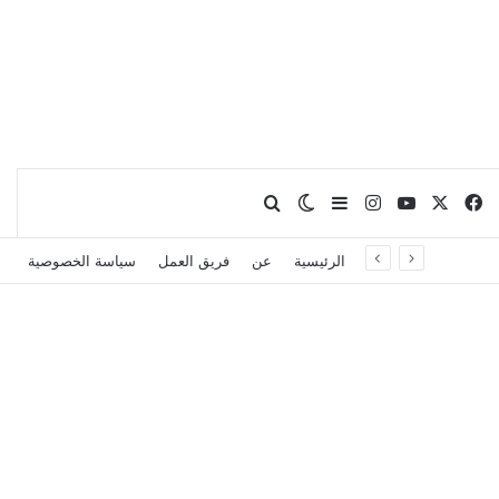
X
فيسبوك
يوتيوب
انستقرام
بحث عن
إضافة عمود جانبي
الوضع المظلم
الرئيسية
عن
فريق العمل
سياسة الخصوصية