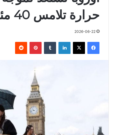
حرارة تلامس 40 مئوية
2026-06-22
فيسبوك
X
لينكدإن
بينتيريست