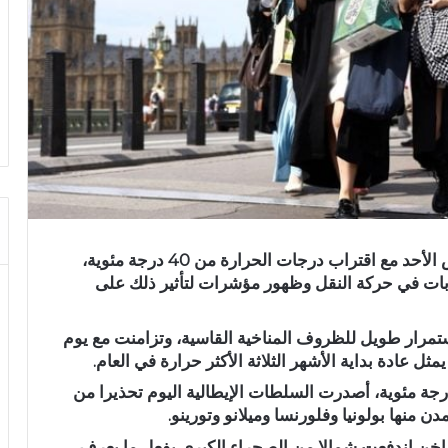
اجتاحت موجة حر شديدة معظم أنحاء أوروبا امس الأحد مع اقتراب درجات الحرارة من 40 درجة مئوية،
بات في حركة النقل وظهور مؤشرات لتأثير ذلك على
تمرار طويل للظروف المناخية القاسية، وتزامنت مع يوم
 عادة بداية الأشهر الثلاثة الأكثر حرارة في العام.
د أيام من تسجيل درجات حرارة تجاوزت 35 درجة مئوية، أصدرت السلطات الإيطالية اليوم تحذيرا من
ن منها بولونيا وفلورنسا وميلانو وتورينو.
 ساخن اندفعت شمالا من الصحراء الكبرى بفعل ما يعرف