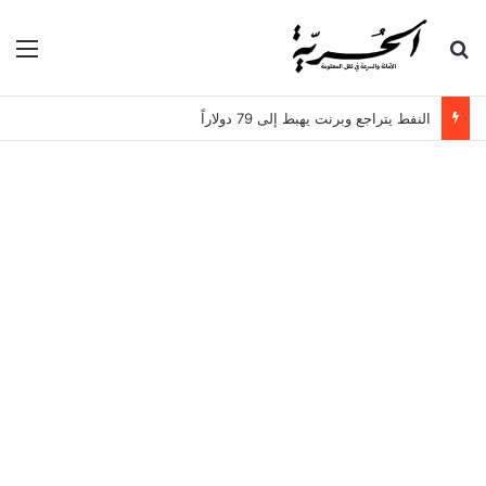
بحث عن
الق
النفط يتراجع وبرنت يهبط إلى 79 دولاراً