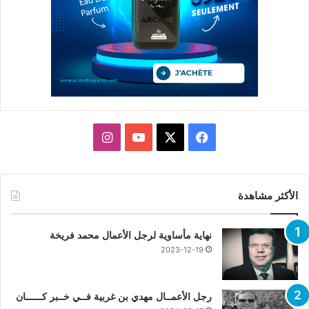
X
فيسبوك
يوتيوب
انستقرام
الأكثر مشاهدة
نهاية مأساوية لرجل الأعمال محمد فريخة
2023-12-19
رجل الأعمــال مهدي بن غربية فــي خــبر كــــــان