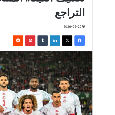
التراجع
2026-06-22
فيسبوك
X
لينكدإن
بينتيريست