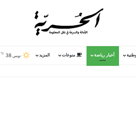
℃
38
وطنية
أخبار رياضة
منوعات
المزيد
تونس