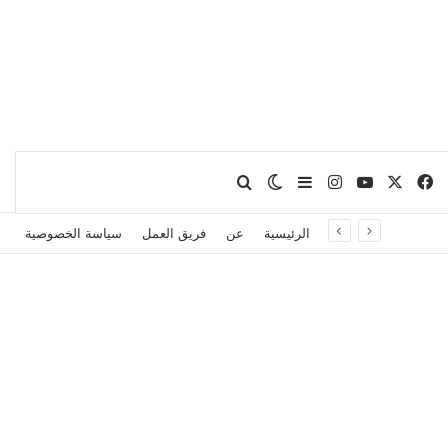
X
فيسبوك
يوتيوب
انستقرام
بحث عن
إضافة عمود جانبي
الوضع المظلم
الرئيسية
عن
فريق العمل
سياسة الخصوصية