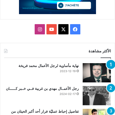
X
فيسبوك
يوتيوب
انستقرام
الأكثر مشاهدة
نهاية مأساوية لرجل الأعمال محمد فريخة
2023-12-19
رجل الأعمــال مهدي بن غربية فــي خــبر كــــــان
2024-02-17
تفاصيل إحباط عمليّة فرار أحد أكبر الحيتان من