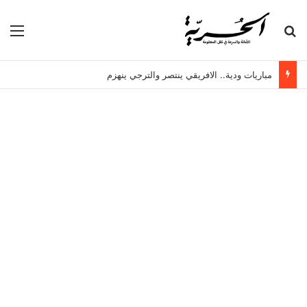
بحث عن
الق
مباريات ودية.. الافريقي ينتصر والترجي ينهزم