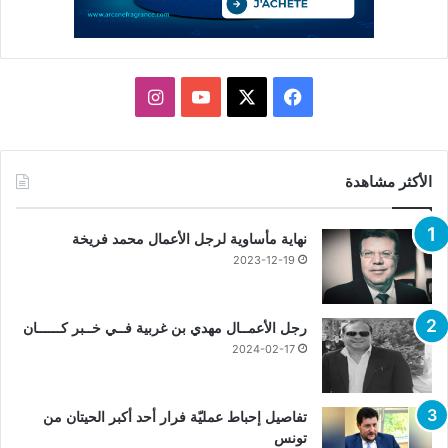
X
فيسبوك
يوتيوب
انستقرام
الأكثر مشاهدة
نهاية مأساوية لرجل الأعمال محمد فريخة
2023-12-19
رجل الأعمــال مهدي بن غربية فــي خــبر كــــــان
2024-02-17
تفاصيل إحباط عمليّة فرار أحد أكبر الحيتان من
تونس