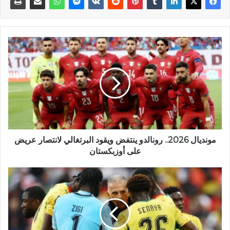
مونديال 2026.. رونالدو ينتفض ويقود البرتغالي لانتصار عريض
على أوزبكستان