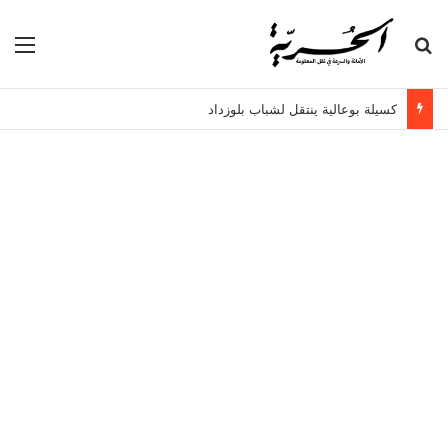
بحث عن
الق
كسيلة بوعالية ينتقل لشباب بلوزداد