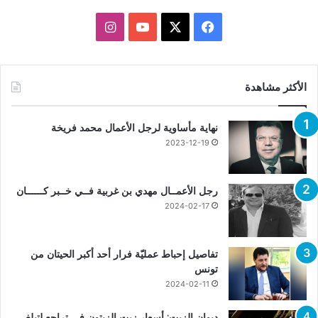
X
فيسبوك
يوتيوب
انستقرام
الأكثر مشاهدة
نهاية مأساوية لرجل الأعمال محمد فريخة
2023-12-19
رجل الأعمــال مهدي بن غربية فــي خــبر كــــــان
2024-02-17
تفاصيل إحباط عمليّة فرار أحد أكبر الحيتان من
تونس
2024-02-11
ديوان الزيت: أسعار زيت الزيتون في تراجع لتبلغ