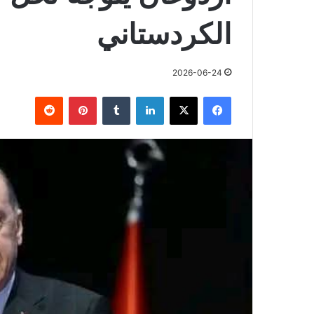
الكردستاني
2026-06-24
فيسبوك
X
لينكدإن
بينتيريست