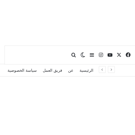
X
فيسبوك
يوتيوب
انستقرام
بحث عن
إضافة عمود جانبي
الوضع المظلم
الرئيسية
عن
فريق العمل
سياسة الخصوصية