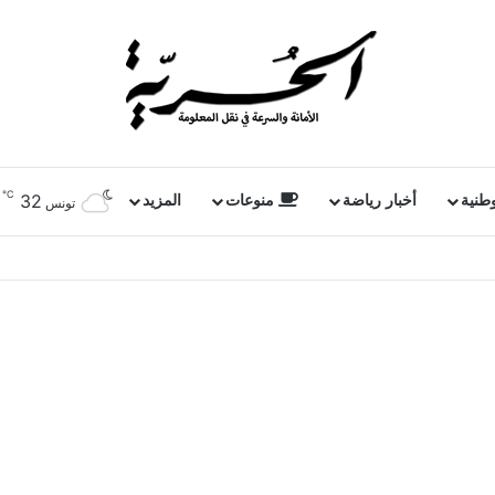
℃
32
وطنية
أخبار رياضة
منوعات
المزيد
تونس