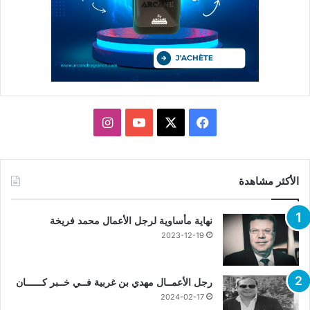
X
فيسبوك
يوتيوب
انستقرام
الأكثر مشاهدة
نهاية مأساوية لرجل الأعمال محمد فريخة
2023-12-19
رجل الأعمــال مهدي بن غربية فــي خــبر كــــــان
2024-02-17