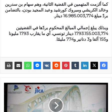
كما ألزمت المتهمين في القضية الثانية، وهم سهام بن سدرين
وخالد الكريشي ومبروك كورشيد وعبد المجيد بودن، بالتضامن
بردّ مبلغ 16.985.003,774 دينار.
وبذلك يبلغ إجمالي المبالغ المحكوم بردّها في القضيتين
1793.155.003,774 دينار تونسي، أي ما يقارب 1793 مليونا
و155 ألفا و3 دنانير و774 مليمًا.