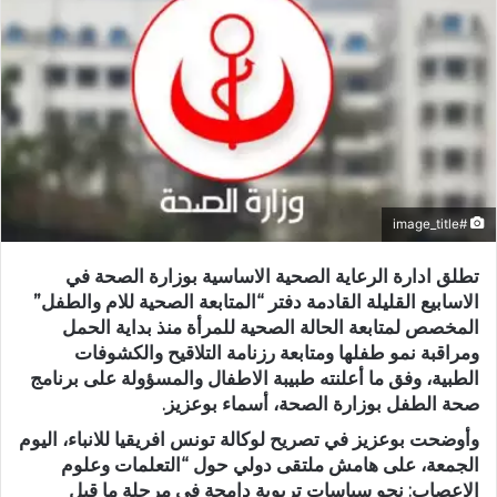
#image_title
تطلق ادارة الرعاية الصحية الاساسية بوزارة الصحة في
الاسابيع القليلة القادمة دفتر “المتابعة الصحية للام والطفل”
المخصص لمتابعة الحالة الصحية للمرأة منذ بداية الحمل
ومراقبة نمو طفلها ومتابعة رزنامة التلاقيح والكشوفات
الطبية، وفق ما أعلنته طبيبة الاطفال والمسؤولة على برنامج
صحة الطفل بوزارة الصحة، أسماء بوعزيز.
وأوضحت بوعزيز في تصريح لوكالة تونس افريقيا للانباء، اليوم
الجمعة، على هامش ملتقى دولي حول “التعلمات وعلوم
الاعصاب: نحو سياسات تربوية دامجة في مرحلة ما قبل