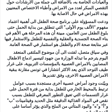
والعيادات الخاصة به، بالاضافة الى جملة من الارشادات حول
التقصي المبكر لعدد من الامراض وأطباء الاختصاص المعنيين
بهذه الامراض في حال الاصابة بها.
ودعت المسؤولة على برنامج صحة الطفل الى أهمية اعتماد
مفهوم “الألف يوم الأولى” التي تنطلق من بداية الحمل حتى
بلوغ الطفل سن العامين، مبينة أن هذه المرحلة هي الأهم في
بناء الصحة الجسدية والعقلية والنفسية للطفل والاستثمار فيها
عبر متابعة صحة الام والطفل هو استثمار في الصحة العامة.
وفي سياق متصل، لفتت الى أن موضوع الملتقى المنعقد
اليوم يترجم ما تبذله الوزارة من جهود لتيسير ادماج الاطفال
المصابين بالامراض العصبية بالمؤسسات التربوية، على غرار
طيف التوحد الذي يعد الاكثر انتشارا في تونس مقارنة ببقية
الامراض العصبية الاخرى، وفق تقديرها.
وبيّنت وجود أمراض عصبية أخرى مستجدة بسبب عوامل
ترتبط بالمحيط الخارجي للطفل بداية من فترة الحمل على
غرار التسممات التي تعيق التطور المعرفي للطفل بسبب
نقص في المواد الغذائية الدقيقة مثل الحديد وفيتامينات “ب”
و”أ” و”ه” واليود المتأتي من الملح والذي يؤثر أساسا على
الغدة الدرقية.