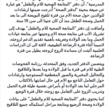
المدرسية”، أن دفتر “المتابعة الصحية للام والطفل” هو عبارة
عن صيغة محينة “لدفتر الصحة” أٌدرجت ضمنها ارشادات
للوالدين حول صحة الام من فترة تلقيح البويضة الى ما بعد
الحمل وصحة الطفل منذ أن كان جنينا الى سن 18 سنة.
وأضافت إن دفتر “المتابعة الصحية للام والطفل” يهدف إلى
تشريك الاب في متابعة صحة الام وجنينها عبر متابعة عيادات
الحمل وما بعد الولادة وتعريفه بأهمية تقديم الدعم لزوجته،
لاسيما أثناء فترة الرضاعة الطبيعية، لافتة الى ان الدراسات
العلمية أثبتت ان مساندة الزوج لزوجته يطيل من فترة
الرضاعة.
ويتضمن الدفتر الجديد، وفق المتحدثة، رزنامة الفحوصات
الطبية للام في فترة ما قبل الولادة وما بعدها والتلاقيح
والتحاليل المخبرية والصور المقطعية المستوجبة وارشادات
حول التعامل الناجع مع الام في حال اصابتها بالاكتئاب
المرحلي لما بعد الولادة أو بأمراض نفسية طيلة فترة الحمل
وتدريب الزوج على التعامل مع زوجته خلال فترة الوضع.
كما يحتوي دفتر “المتابعة الصحية للام والطفل” على بيانات
الولادة وصحة الرضيع ومتابعة مراحل استكماله جميع التلاقيح