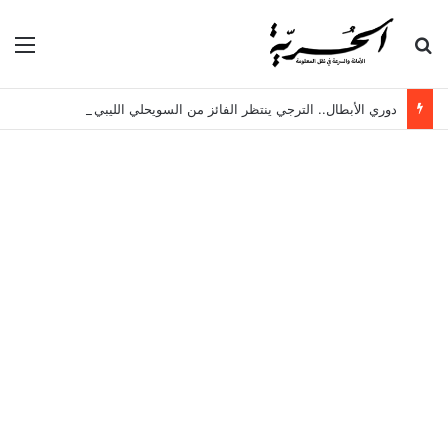
بحث عن
الق
دوري الأبطال.. الترجي ينتظر الفائز من السويحلي الليبي وبطل الزنجبار