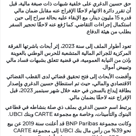
حق حسين الدغري على خلفية شبهات ذات صبغة مالية، قبل
أن تقرر دائرة الاتهام لاحقًا الإفراج عنه مقابل ضمان مالي
قدره 15 مليون دينار، مع الإبقاء عليه بحالة سراح إلى حين
استكمال إجراءات التقاضي. كما رُفع عنه لاحقًا تحجير السفر
بطلب من هيئة الدفاع.
تعود أطوار الملف إلى سنة 2023، إثر أبحاث باشرتها الفرقة
المركزية للجرائم المالية المتشعبة للحرس الوطني بالعوينة
بإذن من النيابة العمومية، في قضية تتعلق بشبهات فساد مالي
وتبييض أموال.
وأفضت الأبحاث إلى فتح تحقيق قضائي لدى القطب القضائي
الاقتصادي والمالي، حيث تم استنطاق حسين الدغري وإصدار
بطاقة إيداع بالسجن في حقه خلال شهر سبتمبر 2023، قبل
الإفراج عنه لاحقًا بضمان مالي.
يرتبط اسم حسين الدغري بملف ذي صلة بنشاطه في قطاعي
البنوك والتأمينات، وخاصة مع مجموعة CARTE وبنك UBCI.
وكانت مجموعة BNP Paribas قد أعلنت سنة 2019 عن بيع
نحو 39% من رأس مال بنك UBCI إلى مجموعة CARTE