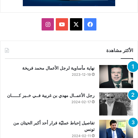
X
فيسبوك
يوتيوب
انستقرام
الأكثر مشاهدة
نهاية مأساوية لرجل الأعمال محمد فريخة
2023-12-19
رجل الأعمــال مهدي بن غربية فــي خــبر كــــــان
2024-02-17
تفاصيل إحباط عمليّة فرار أحد أكبر الحيتان من
تونس
2024-02-11