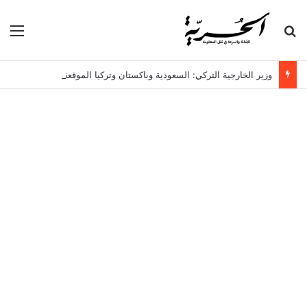
بحث عن
الق
وزير الخارجية التركي: السعودية وباكستان وتركيا الموقعة على اتفاقية مكة، ليست دولاً توسعية