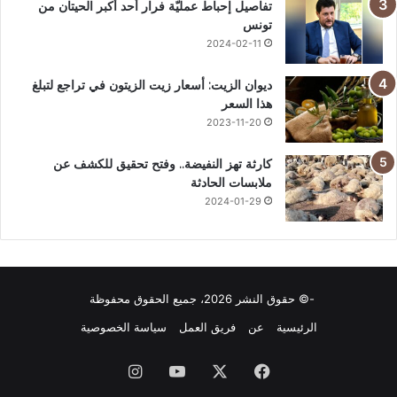
تفاصيل إحباط عمليّة فرار أحد أكبر الحيتان من
تونس
2024-02-11
ديوان الزيت: أسعار زيت الزيتون في تراجع لتبلغ
هذا السعر
2023-11-20
كارثة تهز النفيضة.. وفتح تحقيق للكشف عن
ملابسات الحادثة
2024-01-29
-© حقوق النشر 2026، جميع الحقوق محفوظة
الرئيسية
عن
فريق العمل
سياسة الخصوصية
فيسبوك
X
يوتيوب
انستقرام