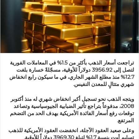
تراجعت أسعار الذهب بأكثر من 1.5% في المعاملات الفورية
لتصل إلى 3956.92 دولاراً للأوقية، مسجّلةً خسارة بلغت
12.7% منذ مطلع الشهر الجاري، في ما سيكون رابع انخفاض
شهري متتالٍ للمعدن النفيس.
ويتجه الذهب نحو تسجيل أكبر انخفاض شهري له منذ أكتوبر
2008، مدفوعاً بتراجع تأثير الضبابية الجيوسياسية وتصاعد
توقعات رفع أسعار الفائدة الأمريكية بهدف الحد من التضخم
المرتفع.
وعلى صعيد العقود الآجلة، انخفضت العقود الأمريكية للذهب
تسليم أوت بنسبة 1.7% لتبلغ 3969.30 دولاراً للأوقية.