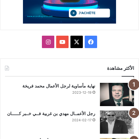
X
فيسبوك
يوتيوب
انستقرام
الأكثر مشاهدة
نهاية مأساوية لرجل الأعمال محمد فريخة
2023-12-19
رجل الأعمــال مهدي بن غربية فــي خــبر كــــــان
2024-02-17