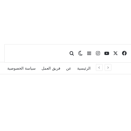
X
فيسبوك
يوتيوب
انستقرام
بحث عن
إضافة عمود جانبي
الوضع المظلم
الرئيسية
عن
فريق العمل
سياسة الخصوصية