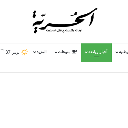
℃
37
وطنية
أخبار رياضة
منوعات
المزيد
تونس