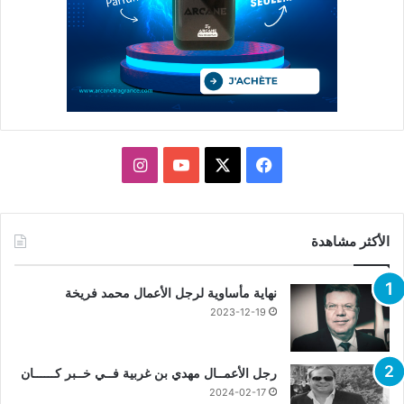
X
فيسبوك
يوتيوب
انستقرام
الأكثر مشاهدة
نهاية مأساوية لرجل الأعمال محمد فريخة
2023-12-19
رجل الأعمــال مهدي بن غربية فــي خــبر كــــــان
2024-02-17