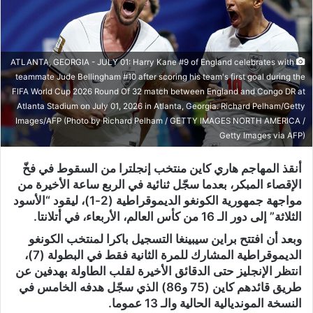
ATLANTA, GEORGIA - JULY 01: Harry Kane #9 of England celebrates with
teammate Jude Bellingham #10 after scoring his team's first goal during the
FIFA World Cup 2026 Round Of 32 match between England and Congo DR at
Atlanta Stadium on July 01, 2026 in Atlanta, Georgia. Richard Pelham/Getty
Images/AFP (Photo by Richard Pelham / GETTY IMAGES NORTH AMERICA /
Getty Images via AFP)
أنقذ المهاجم هاري كاين منتخب إنجلترا من السقوط في فخّ
الإقصاء المبكر، بعدما سجّل ثنائية في الربع ساعة الأخيرة من
مواجهة جمهورية الكونغو الديموقراطية (2-1)، ليقود “الأسود
الثلاثة” إلى دور الـ 16 من كأس العالم، الأربعاء، في أتلانتا.
وبعد أن افتتح براين سيبينغا التسجيل باكرا لمنتخب الكونغو
الديموقراطية المشارك للمرة الثانية فقط في البطولة (7)،
انتظر الإنجليز حتى الدقائق الأخيرة لقلب الطاولة بهدفين عن
طريق قائدهم كاين (75 و86) الذي سجّل هدفه الخامس في
النسخة المونديالية الحالية والـ 13 عموما.