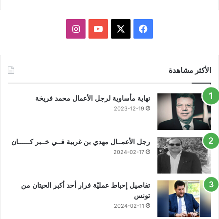
X
فيسبوك
يوتيوب
انستقرام
الأكثر مشاهدة
نهاية مأساوية لرجل الأعمال محمد فريخة
2023-12-19
رجل الأعمــال مهدي بن غربية فــي خــبر كــــــان
2024-02-17
تفاصيل إحباط عمليّة فرار أحد أكبر الحيتان من
تونس
2024-02-11