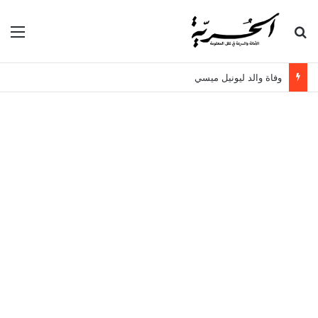
بحث عن
الق
وفاة والد ليونيل ميسي