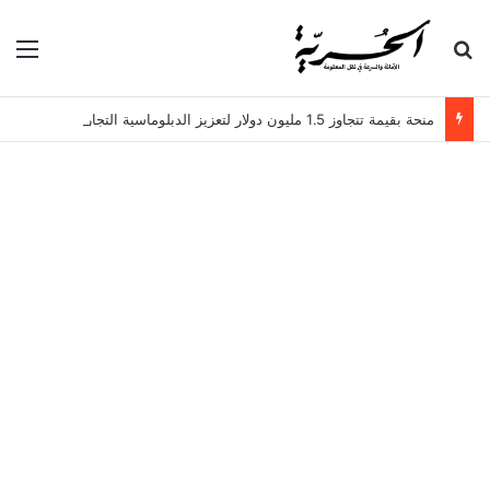
بحث عن
الق
منحة بقيمة تتجاوز 1.5 مليون دولار لتعزيز الدبلوماسية التجارية في تونس!