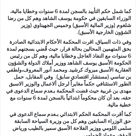
كما شمل حكم التأييد بالسجن لمدة 6 سنوات وخطايا مالية،
الوزراء السابقين في حكومة يوسف الشاهد وهم كل من رضا
شلغوم (وزير المالية الأسبق) وخميس الجهيناوي (وزير
الشؤون الخارجية الأسبق).
وفي ذات السياق، اقرت المحكمة الأحكام الابتدائية الصادرة
بحق المتهمين المحالين بحالة فرار، حيث قُضي بسجنهم لمدة
6 سنوات مع النفاذ العاجل وخطايا مالية، وهم كل من رئيس
الحكومة الأسبق يوسف الشاهد ووزير أملاك الدولة والشؤون
العقارية الأسبق مبروك كرشيد. ومحمد أنور المعروف،ولطفي
بن ساسي (مستشار اقتصادي سابق). وفي المقابل، حمل
الطور الاستئنافي حكماً مغايراً لرجل ألاعمال والوزير الاسبق
مهدى بن غربية حيث قضت المحكمة بـعدم سماع الدعوى في
حقه، بعد أن كان محكوماً ابتدائياً بالسجن لمدة 6 سنوات مع
خطية مالية.
كما أقرت المحكمة الحكم الابتدائي بـعدم سماع الدعوى في
حق الوزراء السابقين وهم كل من وزيرة السياحة السابقة
سلمى اللومي ووزير الفلاحة الأسبق سمير بالطيب ورياض
المؤخر وعماد الحمامي .