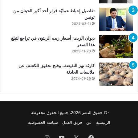
تفاصيل إحباط عمليّة فرار أحد أكبر الحيتان من
تونس
2024-02-11
ديوان الزيت: أسعار زيت الزيتون في تراجع لتبلغ
هذا السعر
2023-11-20
كارثة تهز النفيضة.. وفتح تحقيق للكشف عن
ملابسات الحادثة
2024-01-29
-© حقوق النشر 2026، جميع الحقوق محفوظة
الرئيسية
عن
فريق العمل
سياسة الخصوصية
فيسبوك
X
يوتيوب
انستقرام