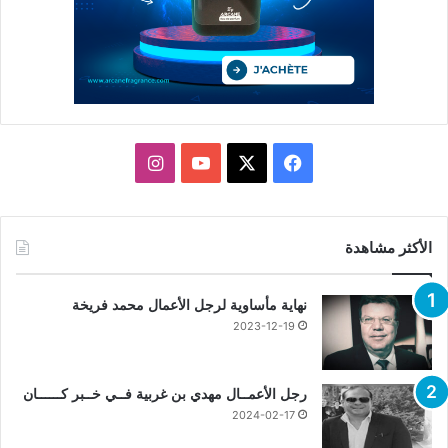
X
فيسبوك
يوتيوب
انستقرام
الأكثر مشاهدة
نهاية مأساوية لرجل الأعمال محمد فريخة
2023-12-19
رجل الأعمــال مهدي بن غربية فــي خــبر كــــــان
2024-02-17