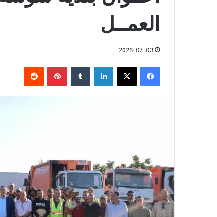
العمــل
2026-07-03
فيسبوك
X
لينكدإن
بينتيريست