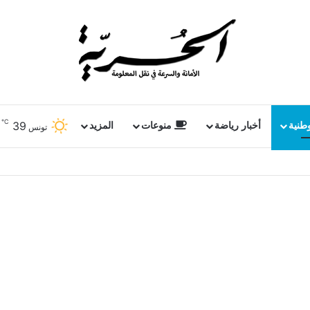
℃
39
وطنية
أخبار رياضة
منوعات
المزيد
تونس