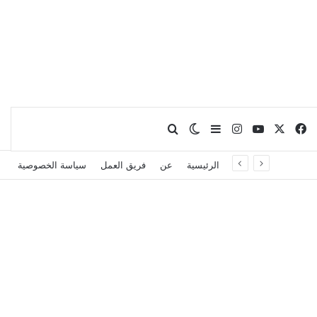
X
فيسبوك
يوتيوب
انستقرام
بحث عن
إضافة عمود جانبي
الوضع المظلم
الرئيسية
عن
فريق العمل
سياسة الخصوصية