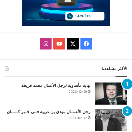
X
فيسبوك
يوتيوب
انستقرام
الأكثر مشاهدة
نهاية مأساوية لرجل الأعمال محمد فريخة
2023-12-19
رجل الأعمــال مهدي بن غربية فــي خــبر كــــــان
2024-02-17