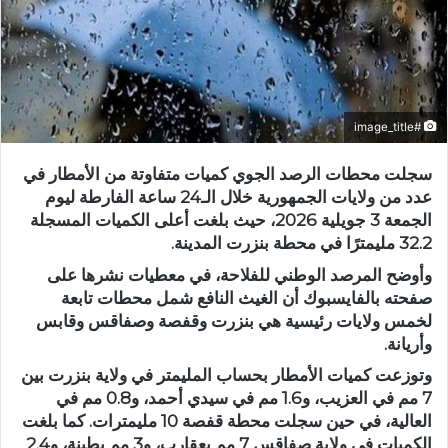
#image_title
سجلت محطات الرصد الجوي كميات متفاوتة من الأمطار في
عدد من ولايات الجمهورية خلال الـ24 ساعة الفارطة ليوم
الجمعة 3 جويلية 2026، حيث بلغت أعلى الكميات المسجلة
32.2 مليمترًا في محطة بنزرت المدينة.
وأوضح المرصد الوطني للفلاحة، في معطيات نشرها على
صفحته بالفايسبوك أن الغيث النافع شمل محطات تابعة
لخمس ولايات رئيسية هي بنزرت وقفصة وصفاقس وقابس
وأريانة.
وتوزعت كميات الأمطار بحساب المليمتر في ولاية بنزرت بين
7 مم في العزيب، و1.6 مم في سيدي أحمد، و0.8 مم في
العالية، في حين سجلت محطة قفصة 10 مليمترات. كما بلغت
الكميات في ولاية صفاقس 7 مم بعقارب، و3 مم بطينة، و2.4