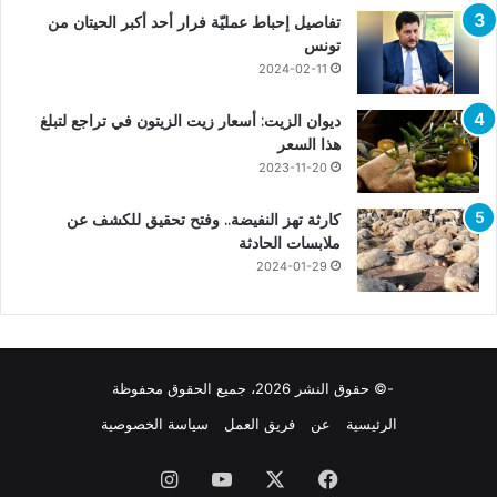
تفاصيل إحباط عمليّة فرار أحد أكبر الحيتان من
تونس
2024-02-11
ديوان الزيت: أسعار زيت الزيتون في تراجع لتبلغ
هذا السعر
2023-11-20
كارثة تهز النفيضة.. وفتح تحقيق للكشف عن
ملابسات الحادثة
2024-01-29
-© حقوق النشر 2026، جميع الحقوق محفوظة
الرئيسية
عن
فريق العمل
سياسة الخصوصية
فيسبوك
X
يوتيوب
انستقرام