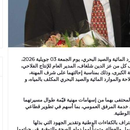
أشرف عز الدين بن الشيخ، وزير الفلاحة والموارد المائية والصيد البحري، يوم الجمعة 03 جويلية 2026،
ل من عز الدين شلغاف، المدير العام للإنتاج الفلاحي،
ية الكبرى، وذلك بمناسبة إحالتهما على شرف المهنة،
حة والموارد المائية والصيد البحري المكلف بالمياه، و
 المحتفى بهما من إسهامات مهنية قيّمة طوال مسيرتهما
 في خدمة المرفق العمومي، بما أسهم في تطوير قطاعي
الوطنية.
تراف بالكفاءات الوطنية وتقدير الجهود التي بذلها
 والعطاء، متمنياً لهما دوام الصحة والتوفيق في حياتهما