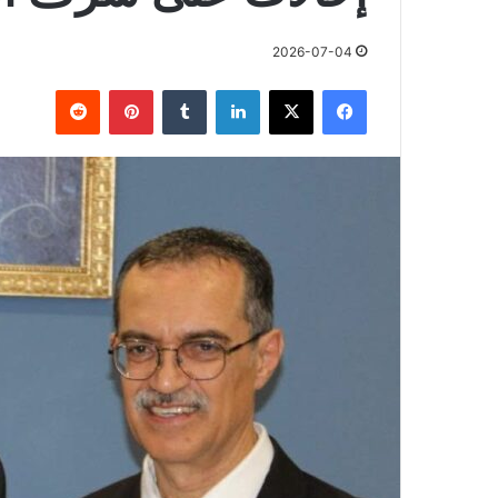
2026-07-04
فيسبوك
X
لينكدإن
بينتيريست