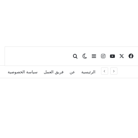
X
فيسبوك
يوتيوب
انستقرام
بحث عن
إضافة عمود جانبي
الوضع المظلم
الرئيسية
عن
فريق العمل
سياسة الخصوصية