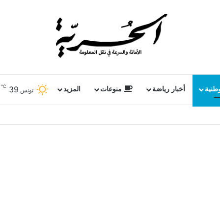
℃
39
وطنية
أخبار رياضة
منوعات
المزيد
تونس