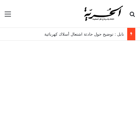
بحث عن
الق
نابل : توضيح حول حادثة اشتعال أسلاك كهربائية