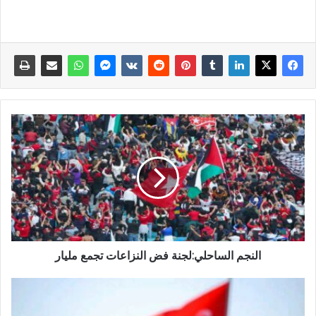
النجم الساحلي:لجنة فض النزاعات تجمع مليار