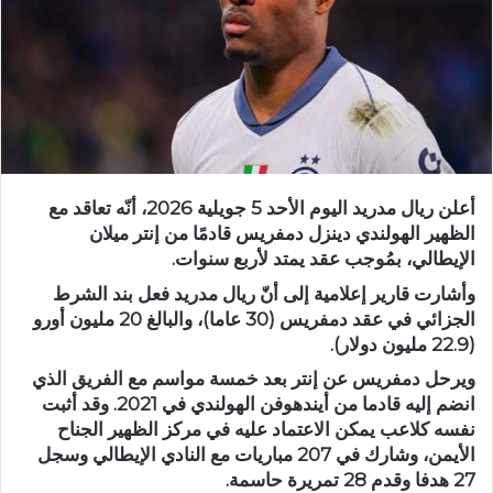
أعلن ​ريال مدريد اليوم الأحد 5 جويلية 2026، أنّه تعاقد ‌مع
الظهير الهولندي ‌دينزل دمفريس قادمًا من إنتر ميلان
الإيطالي، بمُوجب عقد يمتد لأربع سنوات.
وأشارت قارير إعلامية إلى أنّ ريال مدريد ​فعل بند الشرط
الجزائي في عقد دمفريس (30 عاما)، والبالغ 20 ⁠مليون أورو
(22.9 مليون دولار).
ويرحل دمفريس عن إنتر بعد خمسة مواسم ⁠مع الفريق الذي
انضم إليه قادما من أيندهوفن الهولندي في 2021. وقد أثبت
نفسه كلاعب يمكن الاعتماد عليه في مركز الظهير الجناح
الأيمن، وشارك في 207 مباريات مع النادي الإيطالي وسجل
27 هدفا وقدم ​28 تمريرة حاسمة.