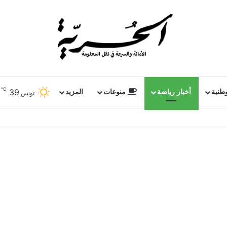
℃
39
وطنية
أخبار رياضة
منوعات
المزيد
تونس