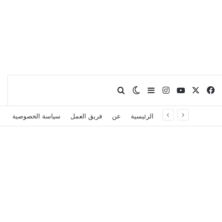
X
فيسبوك
يوتيوب
انستقرام
بحث عن
إضافة عمود جانبي
الوضع المظلم
الرئيسية
عن
فريق العمل
سياسة الخصوصية