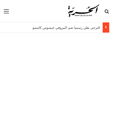
بحث عن
الق
الترجي يعلن رسميا ضم البيروفي خيسوس كاستيو