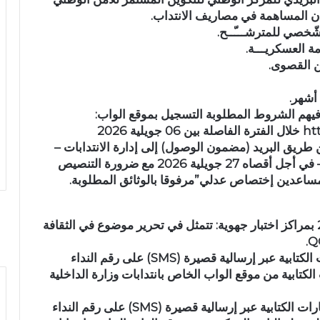
خصي للمترشـــّــح.
 العسكريـــة.
ن القصوى.
 فيهم الشروط المطلوبة التسجيل بموقع الواب:
 2026
لترشح عن طريق البريد (مضمون الوصول) إلى إدارة الانتدابات –
اعدين إختصاص عدلي”مرفوقا بالوثائق المطلوبة.
مرحلة أولى: اختبارات كتابية يوم 04 أكتوبر 2026 بمراكز اختبار جهوية: تتمثل في تحرير موضوع في الثقافة
– يتمّ إعلام المترشحين المعنيين بإجراء الاختبارات الكتابية عبر إرسالية قصيرة (SMS) على رقم النداء
كتابية من موقع الواب الخاص بانتدابات وزارة الداخلية
مرحلة ثانية مركزية: يتمّ إعلام الناجحين في الاختبارات الكتابية عبر إرسالية قصيرة (SMS) على رقم النداء