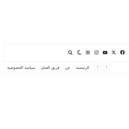
X
فيسبوك
يوتيوب
انستقرام
بحث عن
إضافة عمود جانبي
الوضع المظلم
الرئيسية
عن
فريق العمل
سياسة الخصوصية