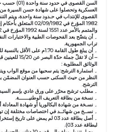
السن القصوى في
العسكرية وتحصلوا على شهادة حسن السيرة من م
1982 المؤرخ في 09/1982
والمتمم بالأمر عدد 1551 لسنة 1992 المؤرخ في 28/08/1992.
۔ أن يتضّح بعد الفحوصات الطبية والاختبارات النف
تراب الجمهورية.
۔ أن يبلغ طول القامة 1.70م على الأقل بالنسبة للذكور و1.65م بالنسبة للإناث.
– أن لا تقلّ جملة حدّة البصر عن 15/20 للعينين قبل إصلاح النظر بالنظارات.
الوثائق المطلوبة :
۔ استمارة الترشح: يتم سحبها من موقع الواب ويت
النظر من حيث السكنى حسب العنوان المضمّن ببطا
الترشح.
۔ مطلب ترشح محرّر على ورق عادي بإسم السيد وز
۔ نسخة من بطاقة التعريف الوطنيـــــــة.
۔ نسـخة من شهادة البكالوريا أو شهادة المعادلة أ
۔ نســخ من شهائــد في اختصاصات مختلفة إن تو
لبطاقة عدد 03).
۔ وصل تنزيل مبلغ مالي 