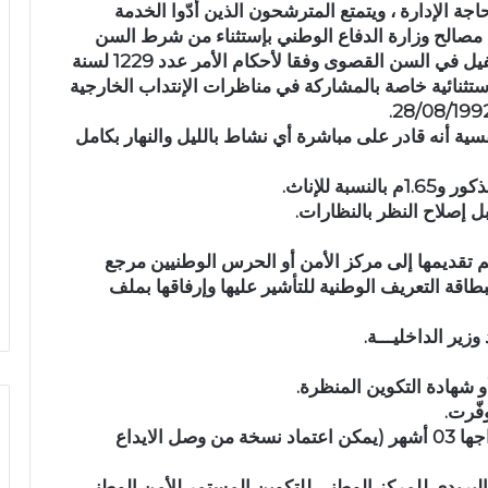
 حدود سنة واحدة (01) حسب حاجة الإدارة ، ويتمتع المترشحون الذين أدّوا الخدمة
صالح وزارة الدفاع الوطني بإستثناء من شرط السن
القصوى للإنتداب في حـدود سنة واحدة، ويتم التنفيل في السن القصوى وفقا لأحكام الأمر عدد 1229 لسنة
02/ المتعلق بأحكام إستثنائية خاصة بالمشاركة في مناظرات الإنتداب الخارجية
سية أنه قادر على مباشرة أي نشاط بالليل والنهار بكامل
م تقديمها إلى مركز الأمن أو الحرس الوطنيين مرجع
قة التعريف الوطنية للتأشير عليها وإرفاقها بملف
ير الداخليـــة.
و شهادة التكوين المنظرة.
فّرت.
۔ أصل بطاقة عدد 03 لم يمض على تاريخ إستخراجها 03 أشهر (يمكن اعتماد نسخة من وصل الايداع
قدره 10 دنانير بالحساب البريدي للمركز الوطني للتكوين المستمر للأمن الوطني