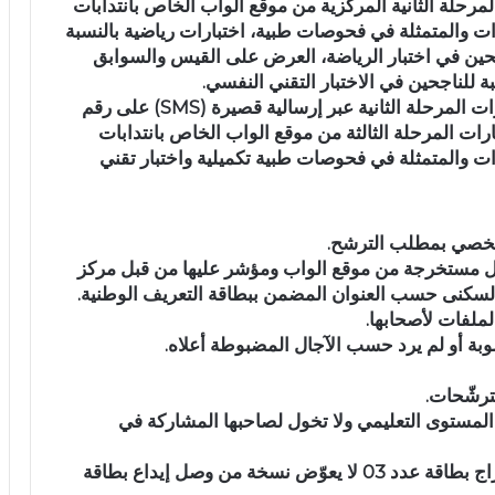
حلة الثانية المركزية من موقع الواب الخاص بانتدابات
رات والمتمثلة في فحوصات طبية، اختبارات رياضية بالنسبة
اجحين في اختبار الرياضة، العرض على القيس والسوابق
بة للناجحين في الاختبار التقني النفسي.
مرحلة ثالثة مركزية: يتمّ إعلام الناجحين في اختبارات المرحلة الثانية عبر إرسالية قصيرة (SMS) على رقم
ات المرحلة الثالثة من موقع الواب الخاص بانتدابات
رات والمتمثلة في فحوصات طبية تكميلية واختبار تقني
شخصي بمطلب الترشح.
جيل مستخرجة من موقع الواب ومؤشر عليها من قبل مركز
لسكنى حسب العنوان المضمن ببطاقة التعريف الوطنية.
لملفات لأصحابها.
ة أو لم يرد حسب الآجال المضبوطة أعلاه.
ترشّحات.
المستوى التعليمي ولا تخول لصاحبها المشاركة في
وصل خلاص معلوم الطابع الجبائي الخاص باستخراج بطاقة عدد 03 لا يعوّض نسخة من وصل إيداع بطاقة