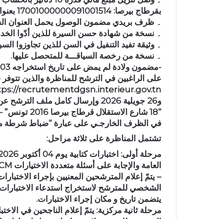
بقرطاج بيرصا: 17001000000091001514 بعنوان المساهمة في مصاريف الانتداب.
۔ ظرف بريدي مضمون الوصول يحمل العنوان الشّ
۔ نسخة من شهادة حسن السيرة للذين أدّوا الخدمة
۔ وثيقة تفيد التنفيل في السن للذين تجاوزوا الس
۔ نسخة من رخصة السياقـــة للمتحصل عليها.
-مضمون ولادة لم يمض على تاريخ استخراجه 03 أشهر.
على الراغبين في الترشح للمناظرة والذين تتوفر
https://recrutementdgsn.interieur.gov.tn خلال الفترة الفاصلة بين 06 جويلية
و26 جويلية 2026 وإرسال كامل ملف ا
“18 شارع الاستقلال قرطاج بيرصا 2016 تونس” – في أجل أقصاه 27 جويلية 2026 مع ضرورة التنصيص
في الظرف الخارجـي على عبارة “ضباط شرطة مس
تشتمل المناظرة على ثلاثة مراحل:
العامة والإجابة على أسئلة متعددة الاختيارات QCM.
الشخصي للمترشح لاستخراج استدعاء الاختبارات ال
يتضمن تاريخ و مكان إجراء الاختبارات.