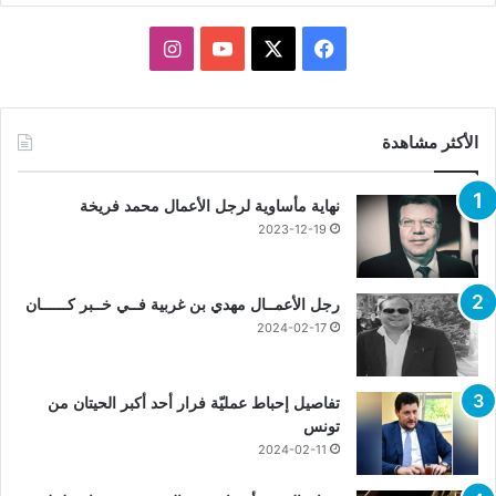
X
فيسبوك
يوتيوب
انستقرام
الأكثر مشاهدة
نهاية مأساوية لرجل الأعمال محمد فريخة
2023-12-19
رجل الأعمــال مهدي بن غربية فــي خــبر كــــــان
2024-02-17
تفاصيل إحباط عمليّة فرار أحد أكبر الحيتان من
تونس
2024-02-11