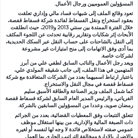
المسؤولين العموميين ورجال الأعمال.
تعود وقائع الملف إلى شبهات فساد مالي وإداري تعلقت
بعقود استخراج ونقل الفسفاط لفائدة شركة فسفاط قفصة،
خلال الفترة الممتدة بين سنتي 2013 و2019، حيث انطلقت
الأبحاث إثر شكايات وتقارير رقابية تحدثت عن اللجوء المكثف
إلى النقل بالشاحنات على حساب النقل عبر السكك الحديدية،
بما أدى وفق الاتهامات إلى منح امتيازات غير مشروعة
لشركات خاصة.
ويعد رجل الأعمال والنائب السابق لطفي علي من أبرز
المتهمين في هذا الملف، إلى جانب شقيقه المولدي علي،
باعتبار ارتباط اسميهما بعدد من الشركات المتعاقدة مع شركة
فسفاط قفصة في مجال النقل والاستخراج.
كما شمل الملف وزير الصناعة والطاقة الأسبق سليم
الفرياني، والرئيس المدير العام السابق لشركة فسفاط قفصة
رمضان صويد، وعددا من المسؤولين السابقين بالشركة.
تتعلق التتبعات وفق المعطيات القضائية، بعدد من الجرائم
ذات الصبغة المالية والإدارية، من بينها استغلال موظف
عمومي صفته لاستخلاص فائدة لا وجه لها لنفسه أو لغيره
والإضرار بالإدارة ومخالفة التراتيب الجاري بها العمل