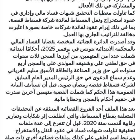
والمشاركة في تلك الأفعال.
كما تناولت معطيات التحقيق شبهات فساد مالي وإداري في
عقود استخراج ونقل الفسفاط لفائدة شركة فسفاط قفصة،
بما في ذلك إبرام عقود لفائدة شركات خاصة بصورة اعتُبرت
مخالفة للتراتيب الجاري بها العمل.
وقد أصدرت الدائرة الجنائية المختصة بقضايا الفساد المالي
بالمحكمة الابتدائية بتونس في نوفمبر 2025، أحكامًا ابتدائية
شملت عددا من المتهمين، من أبرزها السجن ثلاث سنوات
في حق لطفي علي وشقيقه المولدي علي والسجن أربع
سنوات في حق وزير الصناعة والطاقة الأسبق سليم الفرياني
وعدم سماع الدعوى في حق الرئيس المدير العام السابق
لشركة فسفاط قفصة رمضان صويد، قبل أن تستأنف النيابة
العمومية هذا الحكم كما شملت القضية متهمين آخرين صدرت
في حقهم أحكام بالسجن وخطايا مالية.
يعد هذا الملف أحد الفروع القضائية المنبثقة عن التحقيقات
المتعلقة بقطاع الفسفاط، والتي انطلقت إثر شكايات وتقارير
رقابية قُدمت سنة 2020، قبل أن تتفرع إلى عدة ملفات
تحقيقية تناولت شبهات فساد في عقود النقل والاستخراج.
ويرتبط اسم لطفي علي كذلك بملفات قضائية أخرى ذات صلة