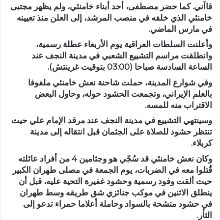
قاآني. كما حضر مصطفى، أحد أبناء خامنئي، ولم يظهر مجتبى
خامنئي الذي خلفه في منصب المرشد، إلى العلن منذ تعيينه
في مارس الماضي.
وأعلنت السلطات العراقية يوم الأربعاء عطلة رسمية،
وانطلقت مراسم التشييع الشعبي في مدينة النجف عند
الساعة السادسة صباحا (03:00 بتوقيت غرينتش).
وفي شوارع المدينة، حملت شاحنة نعش خامنئي ملفوفا
بالعلم الإيراني، وتجمعت الحشود حوله، وحاول البعض
الاقتراب منه للمسه.
وسينتهي التشييع في مدينة النجف عند مرقد الإمام علي حيث
تنتظر حشود للصلاة على الجثمان قبل انتقاله إلى مدينة
كربلاء.
وكان نعش خامنئي قد سُجّي هو وجثامين 4 من أفراد عائلته
قُتلوا معه في الضربات، يوم الجمعة في مصلى طهران الكبير
حيث ألقت وفود رسمية وحشود غفيرة التحية عليه، قبل أن
ينطلق الاثنين في موكب جنائزي شق طريقه وسط طهران
في حشود متشحة بالسواد وحاملة أعلاما حمراء تدعو إلى
الثأر.