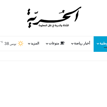
℃
38
وطنية
أخبار رياضة
منوعات
المزيد
تونس