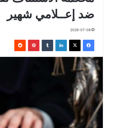
ضد إعــلامي شهير
2026-07-08
فيسبوك
X
لينكدإن
بينتيريست