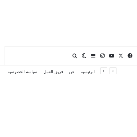
X
فيسبوك
يوتيوب
انستقرام
بحث عن
إضافة عمود جانبي
الوضع المظلم
الرئيسية
عن
فريق العمل
سياسة الخصوصية