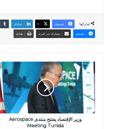
شاركها
فيسبوك
X
لينكدإن
ماسنجر
مشاركة عبر البريد
طباعة
وزير الإقتصاد يفتتح منتدى Aerospace
Meeting Tunisia