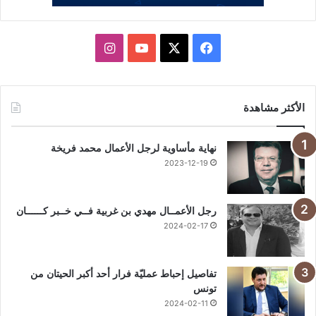
X
فيسبوك
يوتيوب
انستقرام
الأكثر مشاهدة
نهاية مأساوية لرجل الأعمال محمد فريخة
2023-12-19
رجل الأعمــال مهدي بن غربية فــي خــبر كــــــان
2024-02-17
تفاصيل إحباط عمليّة فرار أحد أكبر الحيتان من
تونس
2024-02-11