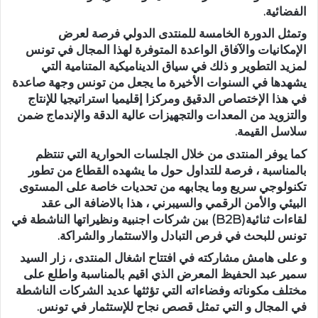
الفضائية.
وتمثل الدورة الخامسة للمنتدى الدولي فرصة لعرض
الإمكانيات والآفاق الواعدة المتوفرة لهذا المجال في تونس
لمزيد التطوير و ذلك في سياق الديناميكية المتنامية التي
يشهدها في السنوات الأخيرة ما يجعل من تونس وجهة صاعدة
في هذا الإختصاص الدقيق ومركزا إقليميا استراتيجيا للإنتاج
والتزويد من المعدات والتجهيزات عالية الدقة والإندماج ضمن
سلاسل القيمة.
كما يوفر المنتدى من خلال الجلسات الحوارية التي تنتظم
بالمناسبة ، فرصة للتداول حول ما يشهده القطاع من تطور
تكنولوجي سريع وما يجابهه من تحديات خاصة على المستوى
البيئي والأمن الرقمي والسيبرني ، هذا بالاضافة الى عقد
لقاءات ثنائية(B2B) بين شركات اجنبية ونظيراتها الناشطة في
تونس للبحث في فرص التبادل والاستثمار والشراكة.
و على هامش مشاركته في افتتاح اشغال المنتدى ، زار السيد
سمير عبد الحفيظ المعرض الذي اقيم بالمناسبة واطلع على
مختلف مكوناته وفضاءاته التي تؤثثها عديد الشركات الناشطة
في المجال و التي تمثل قصص نجاح للإستثمار في تونس.