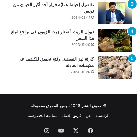
تفاصيل إحباط عمليّة فرار أحد أكبر الحيتان من
تونس
2024-02-11
ديوان الزيت: أسعار زيت الزيتون في تراجع لتبلغ
هذا السعر
2023-11-20
كارثة تهز النفيضة.. وفتح تحقيق للكشف عن
ملابسات الحادثة
2024-01-29
-© حقوق النشر 2026، جميع الحقوق محفوظة
الرئيسية
عن
فريق العمل
سياسة الخصوصية
فيسبوك
X
يوتيوب
انستقرام