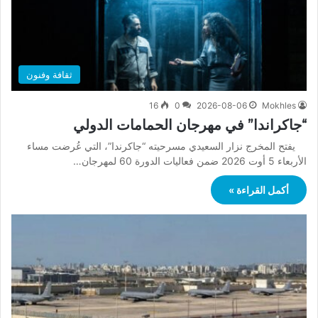
ثقافة وفنون
16
0
2026-08-06
Mokhles
“جاكراندا” في مهرجان الحمامات الدولي
يفتح المخرج نزار السعيدي مسرحيته “جاكرندا”، التي عُرضت مساء
الأربعاء 5 أوت 2026 ضمن فعاليات الدورة 60 لمهرجان…
أكمل القراءة »