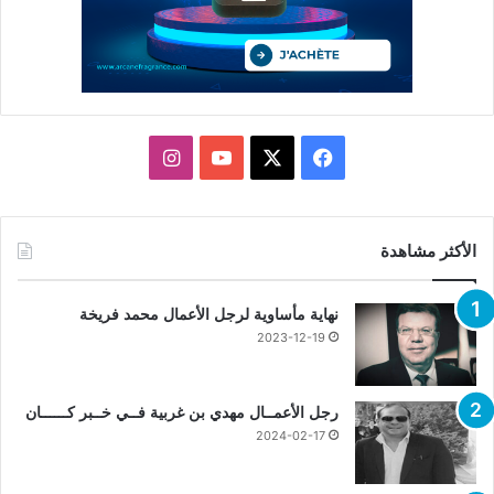
X
فيسبوك
يوتيوب
انستقرام
الأكثر مشاهدة
نهاية مأساوية لرجل الأعمال محمد فريخة
2023-12-19
رجل الأعمــال مهدي بن غربية فــي خــبر كــــــان
2024-02-17