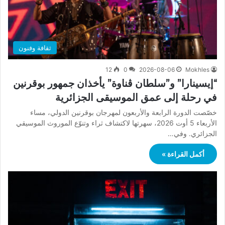
ثقافة وفنون
12
0
2026-08-06
Mokhles
“إيسينارا” و”سلطان ڤناوة” يأخذان جمهور بوقرنين
في رحلة إلى عمق الموسيقى الجزائرية
خصّصت الدورة الرابعة والأربعون لمهرجان بوقرنين الدولي، مساء
الأربعاء 5 أوت 2026، سهرتها لاكتشاف ثراء وتنوّع الموروث الموسيقي
الجزائري. وفي…
أكمل القراءة »