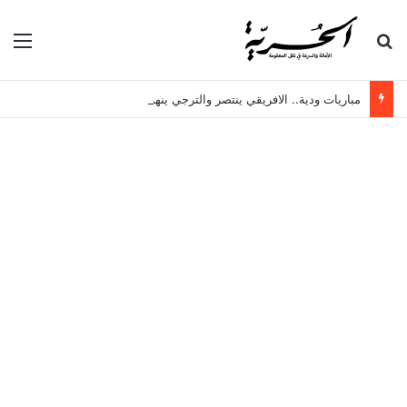
بحث عن
الق
مباريات ودية.. الافريقي ينتصر والترجي ينهزم