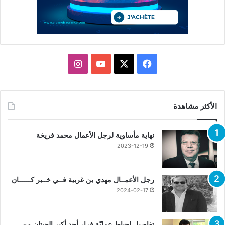
X
فيسبوك
يوتيوب
انستقرام
الأكثر مشاهدة
نهاية مأساوية لرجل الأعمال محمد فريخة
2023-12-19
رجل الأعمــال مهدي بن غربية فــي خــبر كــــــان
2024-02-17
تفاصيل إحباط عمليّة فرار أحد أكبر الحيتان من