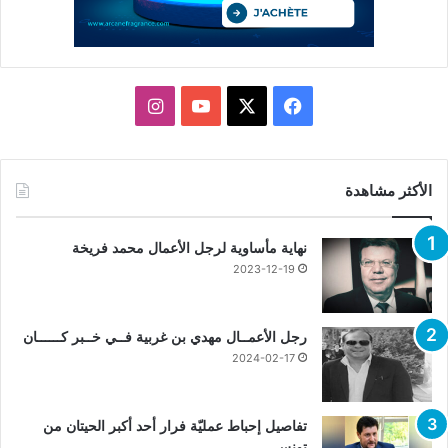
X
فيسبوك
يوتيوب
انستقرام
الأكثر مشاهدة
نهاية مأساوية لرجل الأعمال محمد فريخة
2023-12-19
رجل الأعمــال مهدي بن غربية فــي خــبر كــــــان
2024-02-17
تفاصيل إحباط عمليّة فرار أحد أكبر الحيتان من
تونس