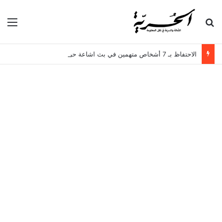
بحث عن
الق
الاحتفاظ بـ 7 أشخاص متهمين في بث اشاعة حرق سجن المسعدين