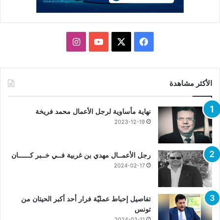
X
فيسبوك
يوتيوب
انستقرام
الأكثر مشاهدة
نهاية مأساوية لرجل الأعمال محمد فريخة
2023-12-19
رجل الأعمــال مهدي بن غربية فــي خــبر كــــــان
2024-02-17
تفاصيل إحباط عمليّة فرار أحد أكبر الحيتان من
تونس
2024-02-11