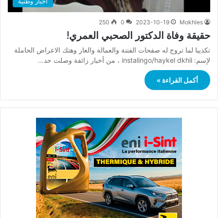
أخبار وطنية
250
0
2023-10-19
Mokhles
حقيقة وفاة الدكتور الصحبي العمري!
تكذيبا لما تروج له صفحات الفتنة والعمالة والعار وهتك الاعراض الحاملة
لإسم: instalingo/haykel dkhil ، من أخبار زائفة وصلت حد…
أكمل القراءة »