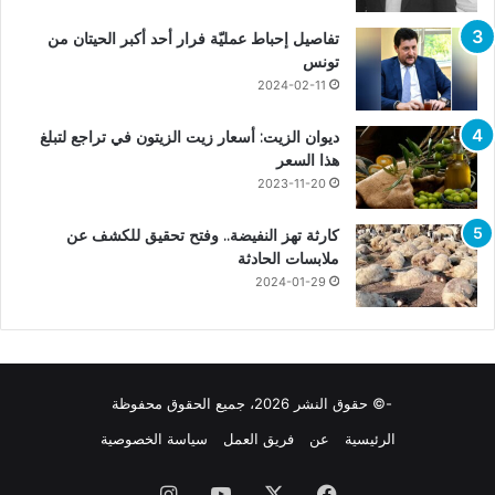
تفاصيل إحباط عمليّة فرار أحد أكبر الحيتان من
تونس
2024-02-11
ديوان الزيت: أسعار زيت الزيتون في تراجع لتبلغ
هذا السعر
2023-11-20
كارثة تهز النفيضة.. وفتح تحقيق للكشف عن
ملابسات الحادثة
2024-01-29
-© حقوق النشر 2026، جميع الحقوق محفوظة
الرئيسية
عن
فريق العمل
سياسة الخصوصية
فيسبوك
X
يوتيوب
انستقرام