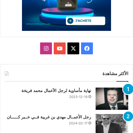
X
فيسبوك
يوتيوب
انستقرام
الأكثر مشاهدة
نهاية مأساوية لرجل الأعمال محمد فريخة
2023-12-19
رجل الأعمــال مهدي بن غربية فــي خــبر كــــــان
2024-02-17