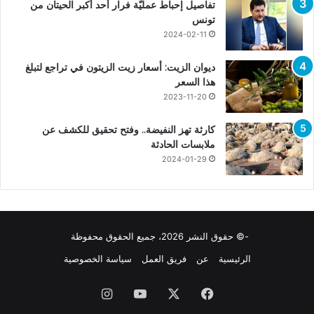
تفاصيل إحباط عمليّة فرار أحد أكبر الحيتان من
تونس
2024-02-11
ديوان الزيت: أسعار زيت الزيتون في تراجع لتبلغ
هذا السعر
2023-11-20
كارثة تهز النفيضة.. وفتح تحقيق للكشف عن
ملابسات الحادثة
2024-01-29
-© حقوق النشر 2026، جميع الحقوق محفوظة
الرئيسية
عن
فريق العمل
سياسة الخصوصية
فيسبوك
X
يوتيوب
انستقرام