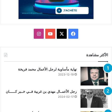
X
فيسبوك
يوتيوب
انستقرام
الأكثر مشاهدة
نهاية مأساوية لرجل الأعمال محمد فريخة
2023-12-19
رجل الأعمــال مهدي بن غربية فــي خــبر كــــــان
2024-02-17