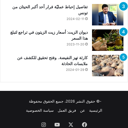
تفاصيل إحباط عمليّة فرار أحد أكبر الحيتان من
تونس
2024-02-11
ديوان الزيت: أسعار زيت الزيتون في تراجع لتبلغ
هذا السعر
2023-11-20
كارثة تهز النفيضة.. وفتح تحقيق للكشف عن
ملابسات الحادثة
2024-01-29
-© حقوق النشر 2026، جميع الحقوق محفوظة
الرئيسية
عن
فريق العمل
سياسة الخصوصية
فيسبوك
X
يوتيوب
انستقرام