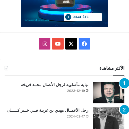
X
فيسبوك
يوتيوب
انستقرام
الأكثر مشاهدة
نهاية مأساوية لرجل الأعمال محمد فريخة
2023-12-19
رجل الأعمــال مهدي بن غربية فــي خــبر كــــــان
2024-02-17