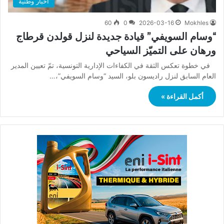
أخبار وطنية
60
0
2026-03-16
Mokhles
“وسام السويفي” قيادة جديدة لنزل قولدن قرطاج
ورهان على التميّز السياحي
في خطوة تعكس الثقة في الكفاءات الإدارية التونسية، تمّ تعيين المدير
العام السابق لنزل راديسون بلو، السيد “وسام السويفي”،…
أكمل القراءة »