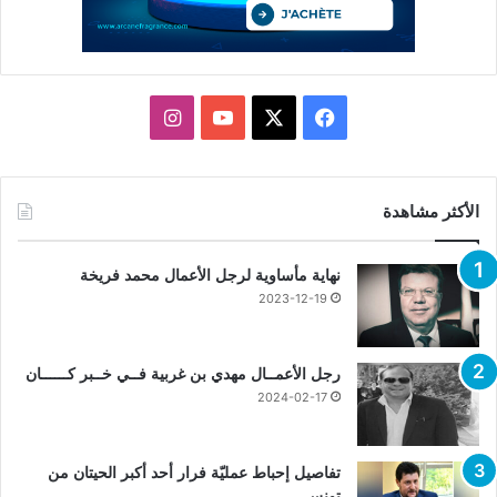
X
فيسبوك
يوتيوب
انستقرام
الأكثر مشاهدة
نهاية مأساوية لرجل الأعمال محمد فريخة
2023-12-19
رجل الأعمــال مهدي بن غربية فــي خــبر كــــــان
2024-02-17
تفاصيل إحباط عمليّة فرار أحد أكبر الحيتان من
تونس