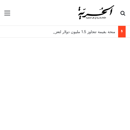
بحث عن
الق
منحة بقيمة تتجاوز 1.5 مليون دولار لتعزيز الدبلوماسية التجارية في تونس!