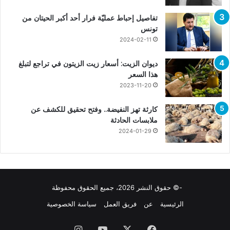
تفاصيل إحباط عمليّة فرار أحد أكبر الحيتان من
تونس
2024-02-11
ديوان الزيت: أسعار زيت الزيتون في تراجع لتبلغ
هذا السعر
2023-11-20
كارثة تهز النفيضة.. وفتح تحقيق للكشف عن
ملابسات الحادثة
2024-01-29
-© حقوق النشر 2026، جميع الحقوق محفوظة
الرئيسية
عن
فريق العمل
سياسة الخصوصية
فيسبوك
X
يوتيوب
انستقرام