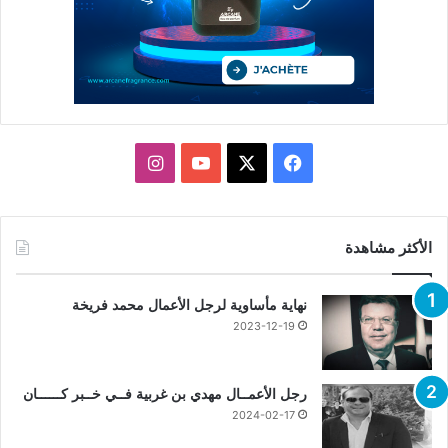
X
فيسبوك
يوتيوب
انستقرام
الأكثر مشاهدة
نهاية مأساوية لرجل الأعمال محمد فريخة
2023-12-19
رجل الأعمــال مهدي بن غربية فــي خــبر كــــــان
2024-02-17