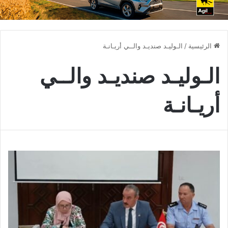
الرئيسية
/
الـوليـد صنديـد والــي أريـانـة
الـوليـد صنديـد والــي
أريـانـة