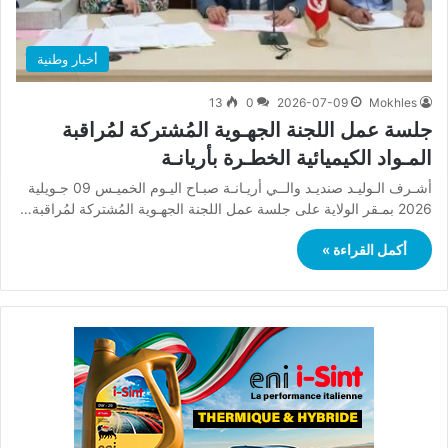
أخبار وطنية
13
0
2026-07-09
Mokhles
جلسة عمل اللجنة الجهـوية المُشتركة لمُراقبة
المـواد الكيميائية الخطـرة بأريانـة
أشـرف الـوليـد صنديـد والــي أريـانـة صبـاح اليـوم الخميـس 09 جـويلية
2026 بمـقر الولاية على جلسة عمل اللجنة الجهـوية المُشتركة لمُراقبة…
أكمل القراءة »