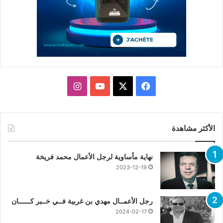
X
فيسبوك
يوتيوب
انستقرام
الأكثر مشاهدة
نهاية مأساوية لرجل الأعمال محمد فريخة
2023-12-19
رجل الأعمــال مهدي بن غربية فــي خــبر كــــــان
2024-02-17