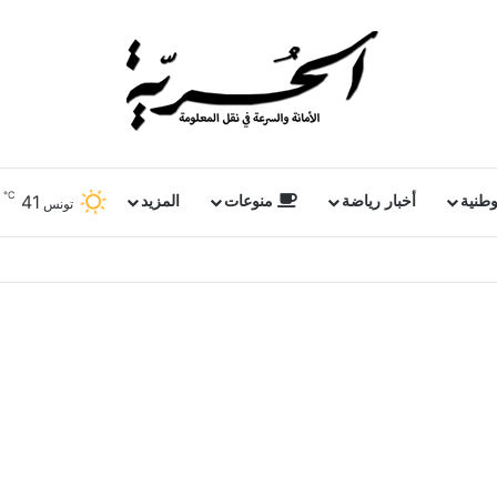
℃
41
وطنية
أخبار رياضة
منوعات
المزيد
تونس