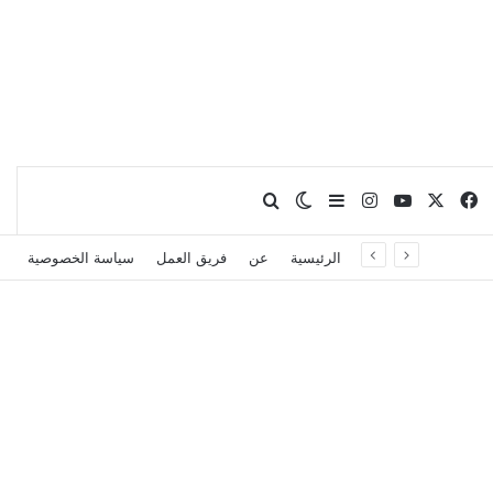
X
فيسبوك
يوتيوب
انستقرام
بحث عن
إضافة عمود جانبي
الوضع المظلم
الرئيسية
عن
فريق العمل
سياسة الخصوصية