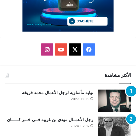
X
فيسبوك
يوتيوب
انستقرام
الأكثر مشاهدة
نهاية مأساوية لرجل الأعمال محمد فريخة
2023-12-19
رجل الأعمــال مهدي بن غربية فــي خــبر كــــــان
2024-02-17