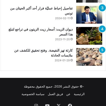
تفاصيل إحباط عمليّة فرار أحد أكبر الحيتان من
تونس
2024-02-11
ديوان الزيت: أسعار زيت الزيتون في تراجع لتبلغ
هذا السعر
2023-11-20
كارثة تهز النفيضة.. وفتح تحقيق للكشف عن
ملابسات الحادثة
2024-01-29
-© حقوق النشر 2026، جميع الحقوق محفوظة
الرئيسية
عن
فريق العمل
سياسة الخصوصية
فيسبوك
X
يوتيوب
انستقرام