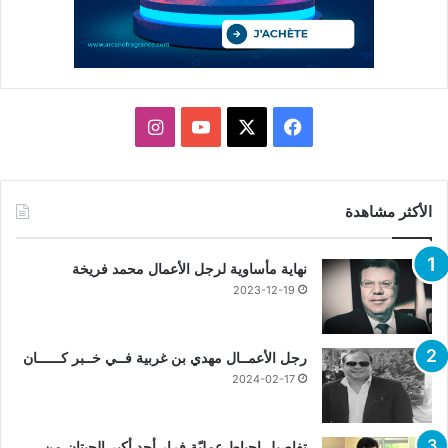
X
فيسبوك
يوتيوب
انستقرام
الأكثر مشاهدة
نهاية مأساوية لرجل الأعمال محمد فريخة
2023-12-19
رجل الأعمــال مهدي بن غربية فــي خــبر كــــــان
2024-02-17
تفاصيل إحباط عمليّة فرار أحد أكبر الحيتان من