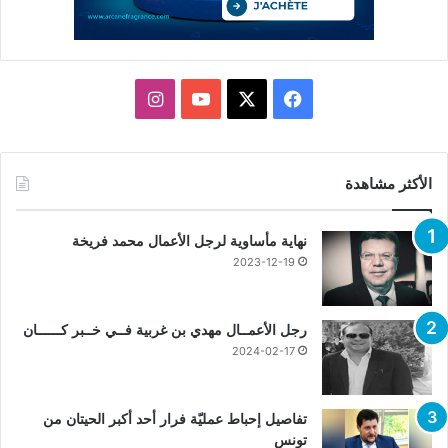
X
فيسبوك
يوتيوب
انستقرام
الأكثر مشاهدة
نهاية مأساوية لرجل الأعمال محمد فريخة
2023-12-19
رجل الأعمــال مهدي بن غربية فــي خــبر كــــــان
2024-02-17
تفاصيل إحباط عمليّة فرار أحد أكبر الحيتان من
تونس