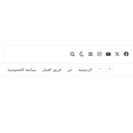
X
فيسبوك
يوتيوب
انستقرام
بحث عن
إضافة عمود جانبي
الوضع المظلم
الرئيسية
عن
فريق العمل
سياسة الخصوصية