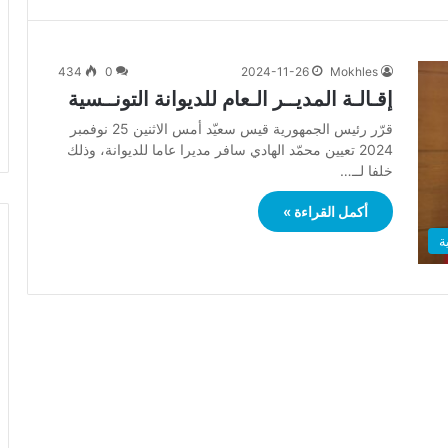
434
0
2024-11-26
Mokhles
إقـالـة المديــر الـعام للديوانة التونــسية
قرّر رئيس الجمهورية قيس سعيّد أمس الاثنين 25 نوفمبر
2024 تعيين محمّد الهادي سافر مديرا عاما للديوانة، وذلك
خلفا لــ…
أكمل القراءة »
ة