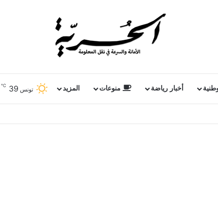
℃
39
وطنية
أخبار رياضة
منوعات
المزيد
تونس