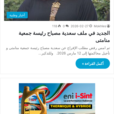
أخبار وطنية
118
0
2026-02-27
Mokhles
الجديد في ملف سعدية مصباح رئيسة جمعية
منامتى
تم امس رفض مطلب الإفراج عن سعدية مصباح رئيسة جمعية منامتى و
تأجيل محاكمتها إلى 12 مارس 2026. وللتذكير…
أكمل القراءة »