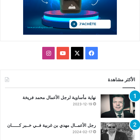
X
فيسبوك
يوتيوب
انستقرام
الأكثر مشاهدة
نهاية مأساوية لرجل الأعمال محمد فريخة
2023-12-19
رجل الأعمــال مهدي بن غربية فــي خــبر كــــــان
2024-02-17